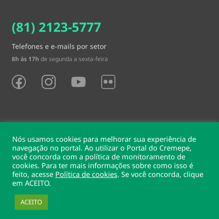
(81) 2123-5777
Telefones e e-mails por setor
8h às 17h
de segunda a sexta-feira
Nós usamos cookies para melhorar sua experiência de
navegação no portal. Ao utilizar o Portal do Cremepe,
Sede e delegacias
você concorda com a política de monitoramento de
cookies. Para ter mais informações sobre como isso é
Conselho Regional de Medicina do Estado de Pernambuco
feito, acesse
Política de cookies
. Se você concorda, clique
Rua Conselheiro Portela, 203 - Espinheiro, Recife, PE, 52020-185
em ACEITO.
CNPJ 09.790.999/0001-94
ACEITO