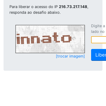
Para liberar o acesso
do IP
216.73.217.148
,
responda ao desafio abaixo.
Digite 
lado no
[trocar imagem]