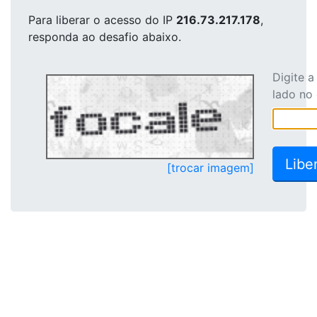
Para liberar o acesso
do IP
216.73.217.178
,
responda ao desafio abaixo.
Digite 
lado no
[trocar imagem]