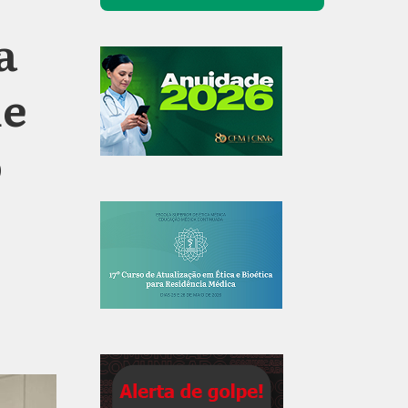
a
de
o