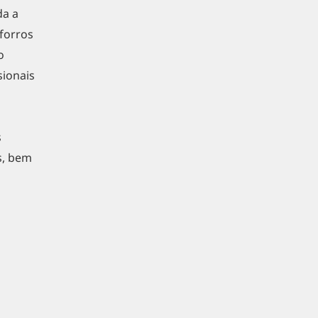
da a
 forros
o
sionais
s
s, bem