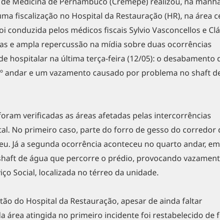
 de Medicina de Pernambuco (Cremepe) realizou, na manhã
 uma fiscalização no Hospital da Restauração (HR), na área c
 foi conduzida pelos médicos fiscais Sylvio Vasconcellos e Cl
as e ampla repercussão na mídia sobre duas ocorrências
de hospitalar na última terça-feira (12/05): o desabamento 
 7º andar e um vazamento causado por problema no shaft d
foram verificadas as áreas afetadas pelas intercorrências
tal. No primeiro caso, parte do forro de gesso do corredor
eu. Já a segunda ocorrência aconteceu no quarto andar, em
haft de água que percorre o prédio, provocando vazamen
viço Social, localizada no térreo da unidade.
ão do Hospital da Restauração, apesar de ainda faltar
a área atingida no primeiro incidente foi restabelecido de