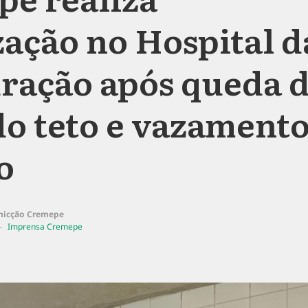
ização no Hospital d
ração após queda 
do teto e vazament
o
nicção Cremepe
Imprensa Cremepe