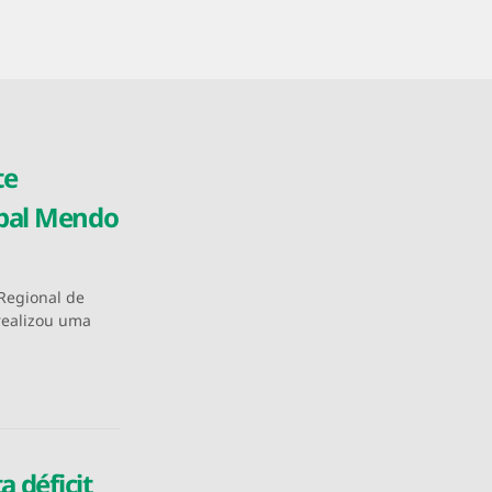
te
ipal Mendo
 Regional de
realizou uma
 déficit