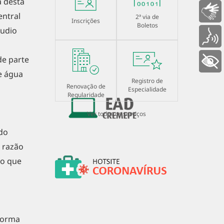
 desta
Libras
entral
2ª via de
Inscrições
Boletos
áudio
Voz
de parte
+ Acessibilidade
e água
Registro de
Renovação de
Especialidade
Regularidade
Ver todos os serviços
 do
 razão
to que
 forma