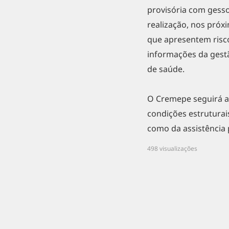
provisória com gess
realização, nos próx
que apresentem risco
informações da gestã
de saúde.
O Cremepe seguirá a
condições estruturai
como da assistência 
498 visualizações