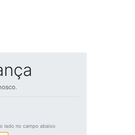
ança
nosco.
ao lado no campo abaixo