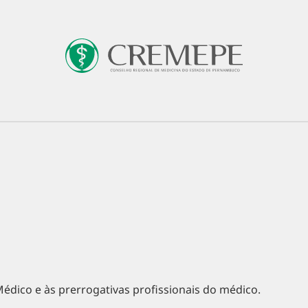
os
Prerrogativas e Ato Médico
Normatizaçã
 Médico e às prerrogativas profissionais do médico.