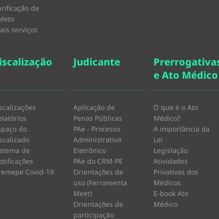
erificação de
oleto
ais serviços
iscalização
Judicante
Prerrogativa
e Ato Médico
iscalizações
Aplicação de
O que é o Ato
elatórios
Penas Públicas
Médico?
spaço do
PAe - Processo
A importância da
iscalizado
Administrativo
Lei
istema de
Eletrônico
Legislação
otificações
PAe do CRM-PE
Atividades
remepe Covid-19
Orientações de
Privativas dos
uso (Ferramenta
Médicos
Meet)
E-book Ato
Orientações de
Médico
participação