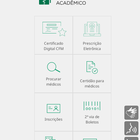
Certificado
Prescrição
Digital CFM
Eletrônica
Procurar
Certidão para
médicos
médicos
Libras
2ª via de
Inscrições
Boletos
Voz