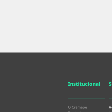
Institucional
S
O Cremepe
A