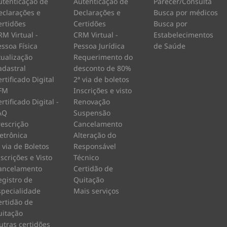
utenticação de
Autenticação de
Parecer/Consulta
eclarações e
Declarações e
Busca por médicos
ertidões
Certidões
Busca por
RM Virtual -
CRM Virtual -
Estabelecimentos
essoa Física
Pessoa Jurídica
de Saúde
tualização
Requerimento do
adastral
desconto de 80%
rtificado Digital
2ª via de boletos
FM
Inscrições e visto
rtificado Digital -
Renovação
AQ
Suspensão
rescrição
Cancelamento
letrônica
Alteração do
º via de Boletos
Responsável
nscrições e Visto
Técnico
ancelamento
Certidão de
egistro de
Quitação
specialidade
Mais serviços
ertidão de
uitação
utras certidões