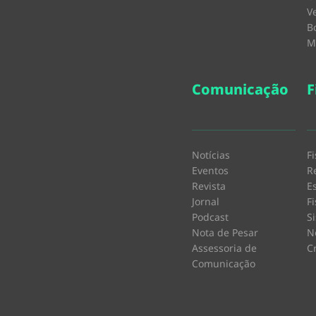
V
B
M
Comunicação
F
Notícias
F
Eventos
R
Revista
E
Jornal
F
Podcast
S
Nota de Pesar
N
Assessoria de
C
Comunicação