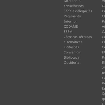
Diretoria e
A
conselheiros
D
Sede e delegacias
C
Regimento
C
Interno
P
CODAME
A
ESEM
C
Câmaras Técnicas
Ce
e Temáticas
C
Licitações
Ce
Convênios
F
Biblioteca
P
Ouvidoria
E
2
I
C
R
E
C
q
O