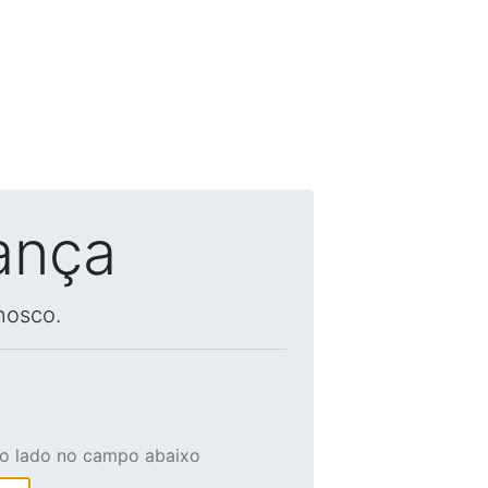
ança
nosco.
ao lado no campo abaixo