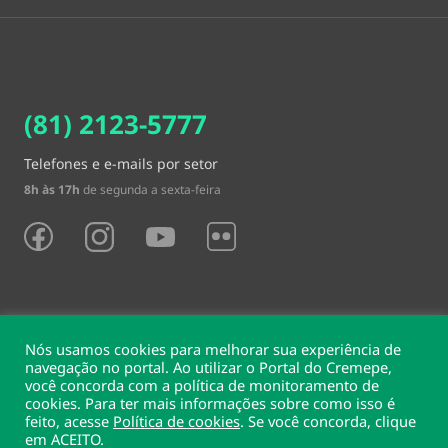
(81) 2123-5777
Telefones e e-mails por setor
8h às 17h
de segunda a sexta-feira
Nós usamos cookies para melhorar sua experiência de
navegação no portal. Ao utilizar o Portal do Cremepe,
você concorda com a política de monitoramento de
Sede e delegacias
cookies. Para ter mais informações sobre como isso é
feito, acesse
Política de cookies
. Se você concorda, clique
Conselho Regional de Medicina do Estado de Pernambuco
em ACEITO.
Rua Conselheiro Portela, 203 - Espinheiro, Recife, PE, 52020-185