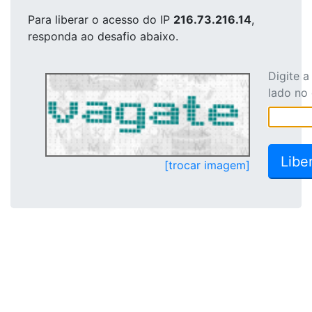
Para liberar o acesso
do IP
216.73.216.14
,
responda ao desafio abaixo.
Digite 
lado no
[trocar imagem]