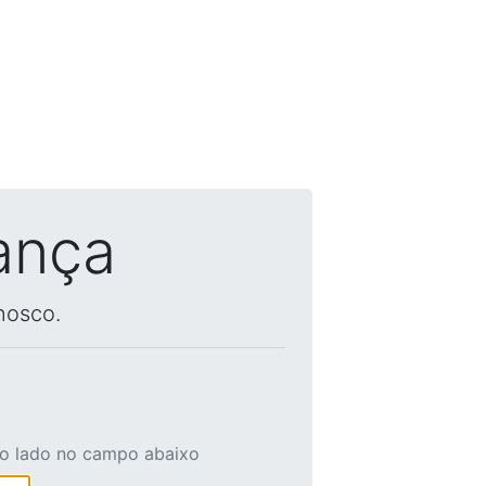
ança
nosco.
ao lado no campo abaixo