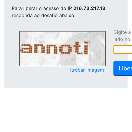
Para liberar o acesso
do IP
216.73.217.13
,
responda ao desafio abaixo.
Digite 
lado no
[trocar imagem]