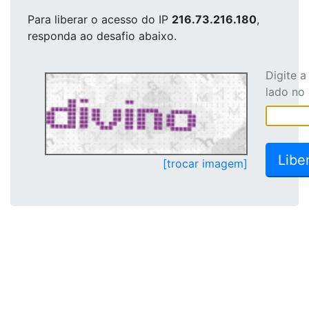
Para liberar o acesso
do IP
216.73.216.180
,
responda ao desafio abaixo.
Digite 
lado no
[trocar imagem]