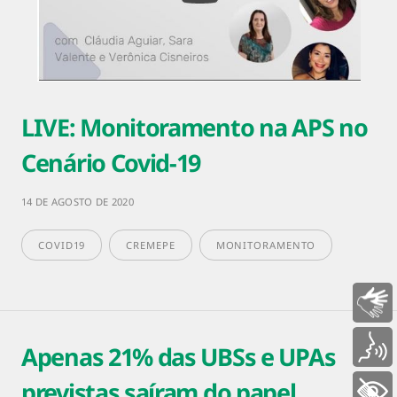
LIVE: Monitoramento na APS no
Cenário Covid-19
14 DE AGOSTO DE 2020
COVID19
CREMEPE
MONITORAMENTO
Libras
Voz
Apenas 21% das UBSs e UPAs
previstas saíram do papel
+ Acessibilidade