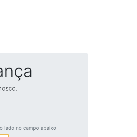
ança
nosco.
ao lado no campo abaixo