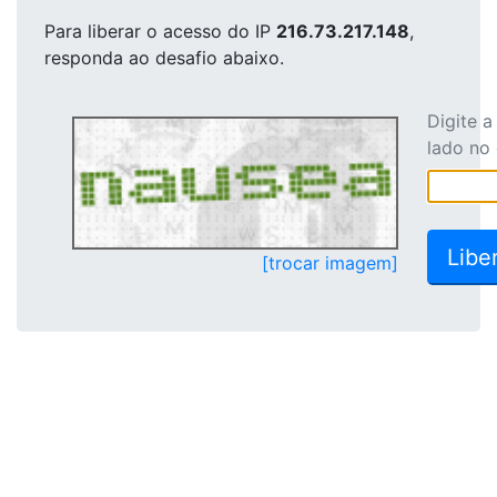
Para liberar o acesso
do IP
216.73.217.148
,
responda ao desafio abaixo.
Digite 
lado no
[trocar imagem]