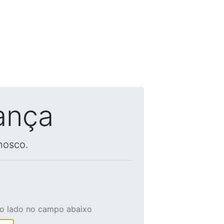
ança
nosco.
ao lado no campo abaixo