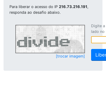
Para liberar o acesso
do IP
216.73.216.191
,
responda ao desafio abaixo.
Digite 
lado no
[trocar imagem]