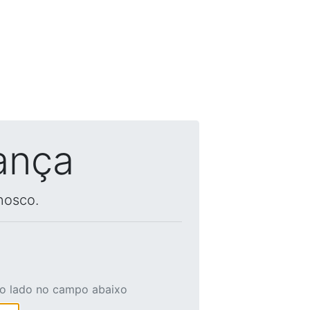
ança
nosco.
ao lado no campo abaixo