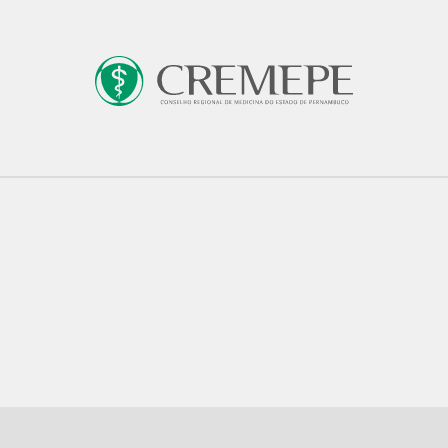
os
Prerrogativas e Ato Médico
Normatizaçã