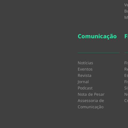
V
B
M
Comunicação
F
Notícias
F
Eventos
R
Revista
E
Jornal
F
Podcast
S
Nota de Pesar
N
Assessoria de
C
Comunicação