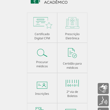
Certificado
Prescrição
Digital CFM
Eletrônica
Procurar
Certidão para
médicos
médicos
Libras
2ª via de
Inscrições
Boletos
Voz