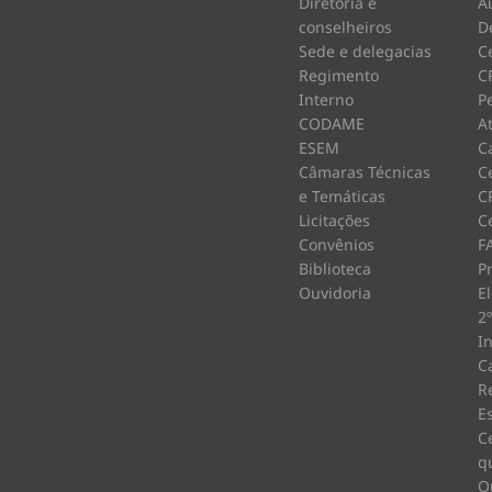
Diretoria e
A
conselheiros
D
Sede e delegacias
C
Regimento
C
Interno
P
CODAME
A
ESEM
C
Câmaras Técnicas
Ce
e Temáticas
C
Licitações
Ce
Convênios
F
Biblioteca
P
Ouvidoria
E
2
I
C
R
E
C
q
O