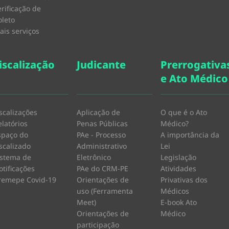
erificação de
oleto
ais serviços
iscalização
Judicante
Prerrogativa
e Ato Médico
iscalizações
Aplicação de
O que é o Ato
elatórios
Penas Públicas
Médico?
spaço do
PAe - Processo
A importância da
iscalizado
Administrativo
Lei
istema de
Eletrônico
Legislação
otificações
PAe do CRM-PE
Atividades
remepe Covid-19
Orientações de
Privativas dos
uso (Ferramenta
Médicos
Meet)
E-book Ato
Orientações de
Médico
participação