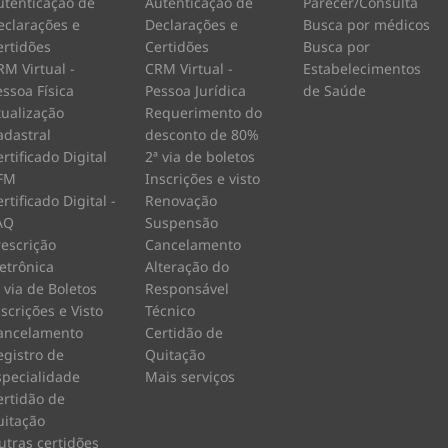
utenticação de
Autenticação de
Parecer/Consulta
eclarações e
Declarações e
Busca por médicos
ertidões
Certidões
Busca por
RM Virtual -
CRM Virtual -
Estabelecimentos
essoa Física
Pessoa Jurídica
de Saúde
tualização
Requerimento do
adastral
desconto de 80%
rtificado Digital
2ª via de boletos
FM
Inscrições e visto
rtificado Digital -
Renovação
AQ
Suspensão
rescrição
Cancelamento
letrônica
Alteração do
º via de Boletos
Responsável
nscrições e Visto
Técnico
ancelamento
Certidão de
egistro de
Quitação
specialidade
Mais serviços
ertidão de
uitação
utras certidões