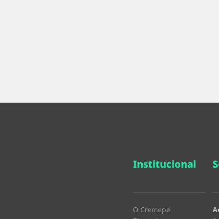
Institucional
S
O Cremepe
A