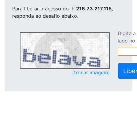
Para liberar o acesso
do IP
216.73.217.115
,
responda ao desafio abaixo.
Digite 
lado no
[trocar imagem]