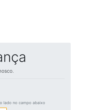
ança
nosco.
ao lado no campo abaixo