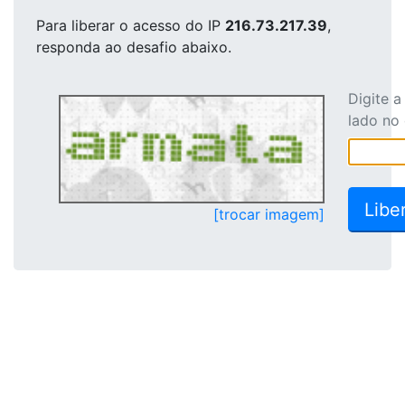
Para liberar o acesso
do IP
216.73.217.39
,
responda ao desafio abaixo.
Digite 
lado no
[trocar imagem]