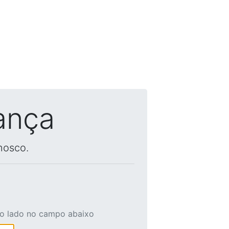
ança
nosco.
ao lado no campo abaixo