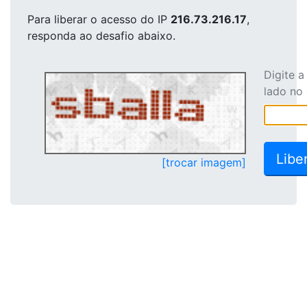
Para liberar o acesso
do IP
216.73.216.17
,
responda ao desafio abaixo.
Digite 
lado no
[trocar imagem]