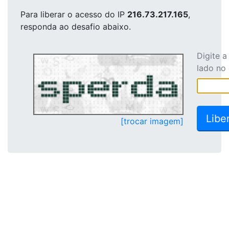
Para liberar o acesso
do IP
216.73.217.165
,
responda ao desafio abaixo.
Digite 
lado no
[trocar imagem]