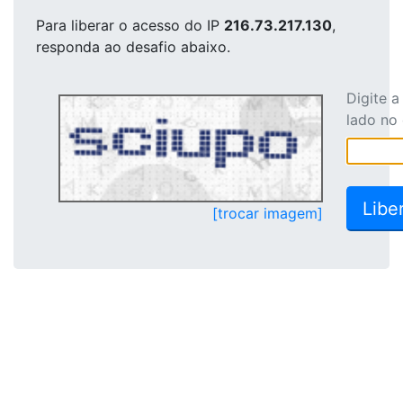
Para liberar o acesso
do IP
216.73.217.130
,
responda ao desafio abaixo.
Digite 
lado no
[trocar imagem]