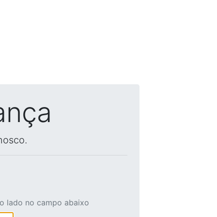
ança
nosco.
ao lado no campo abaixo