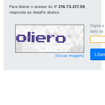
Para liberar o acesso
do IP
216.73.217.39
,
responda ao desafio abaixo.
Digite 
lado no
[trocar imagem]