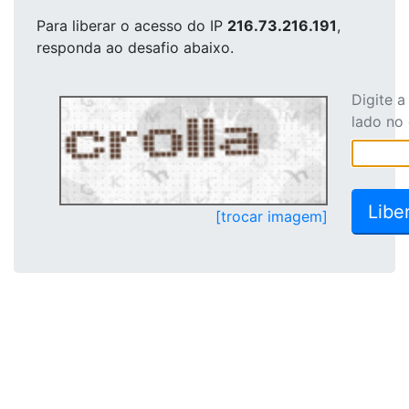
Para liberar o acesso
do IP
216.73.216.191
,
responda ao desafio abaixo.
Digite 
lado no
[trocar imagem]