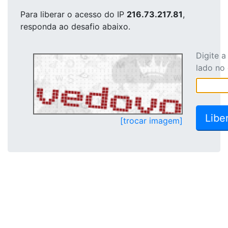
Para liberar o acesso
do IP
216.73.217.81
,
responda ao desafio abaixo.
Digite 
lado no
[trocar imagem]