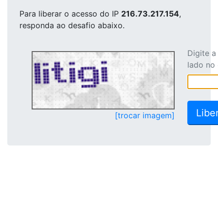
Para liberar o acesso
do IP
216.73.217.154
,
responda ao desafio abaixo.
Digite 
lado no
[trocar imagem]