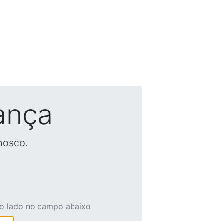
ança
nosco.
ao lado no campo abaixo