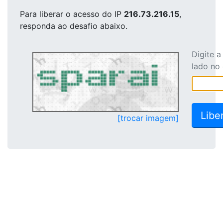
Para liberar o acesso
do IP
216.73.216.15
,
responda ao desafio abaixo.
Digite 
lado no
[trocar imagem]