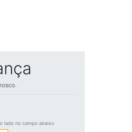
ança
nosco.
ao lado no campo abaixo