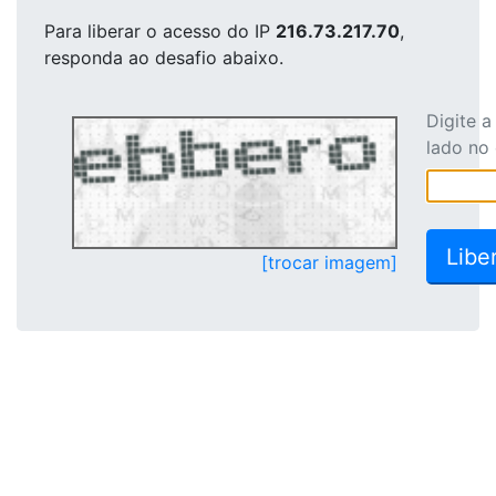
Para liberar o acesso
do IP
216.73.217.70
,
responda ao desafio abaixo.
Digite 
lado no
[trocar imagem]