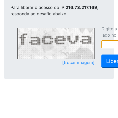
Para liberar o acesso
do IP
216.73.217.169
,
responda ao desafio abaixo.
Digite 
lado no
[trocar imagem]