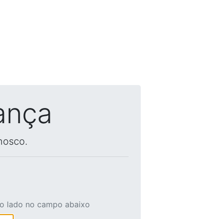
ança
nosco.
ao lado no campo abaixo