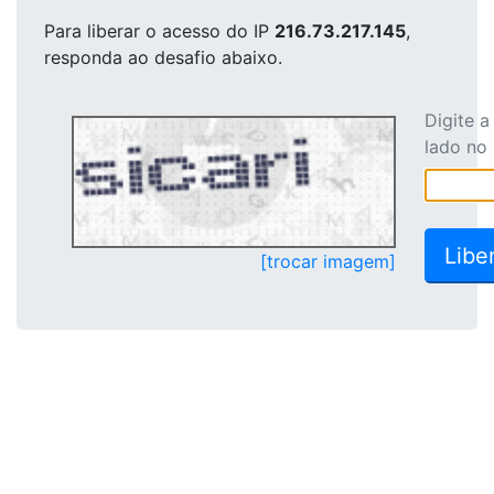
Para liberar o acesso
do IP
216.73.217.145
,
responda ao desafio abaixo.
Digite 
lado no
[trocar imagem]