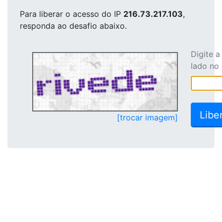
Para liberar o acesso
do IP
216.73.217.103
,
responda ao desafio abaixo.
Digite 
lado no
[trocar imagem]