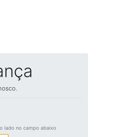
ança
nosco.
ao lado no campo abaixo