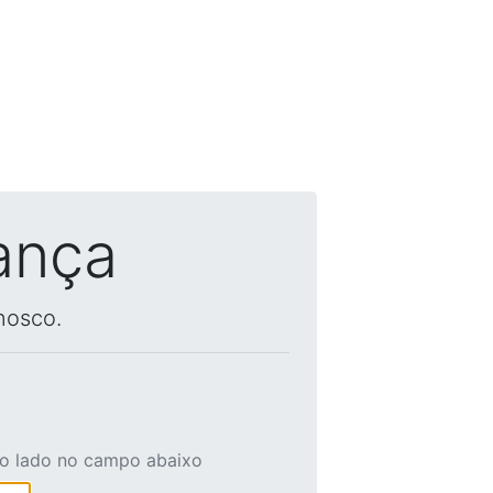
ança
nosco.
ao lado no campo abaixo