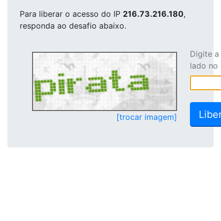
Para liberar o acesso
do IP
216.73.216.180
,
responda ao desafio abaixo.
Digite 
lado no
[trocar imagem]