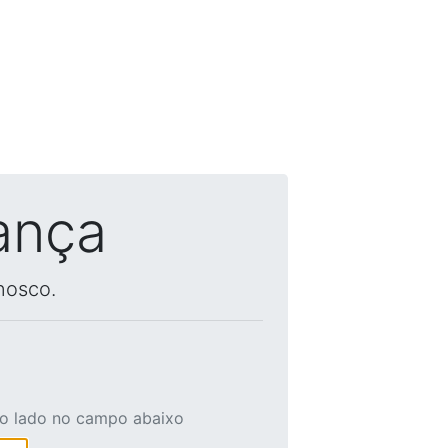
ança
nosco.
ao lado no campo abaixo