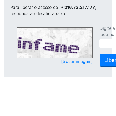
Para liberar o acesso
do IP
216.73.217.177
,
responda ao desafio abaixo.
Digite 
lado no
[trocar imagem]