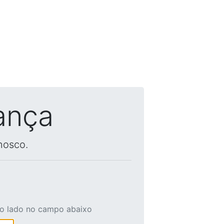
ança
nosco.
ao lado no campo abaixo