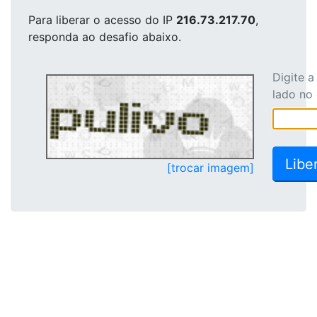
Para liberar o acesso
do IP
216.73.217.70
,
responda ao desafio abaixo.
Digite 
lado no
[trocar imagem]