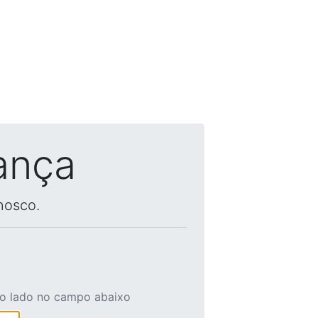
ança
nosco.
ao lado no campo abaixo