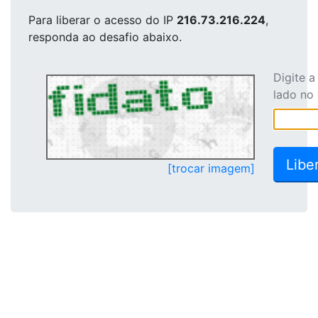
Para liberar o acesso
do IP
216.73.216.224
,
responda ao desafio abaixo.
Digite 
lado no
[trocar imagem]