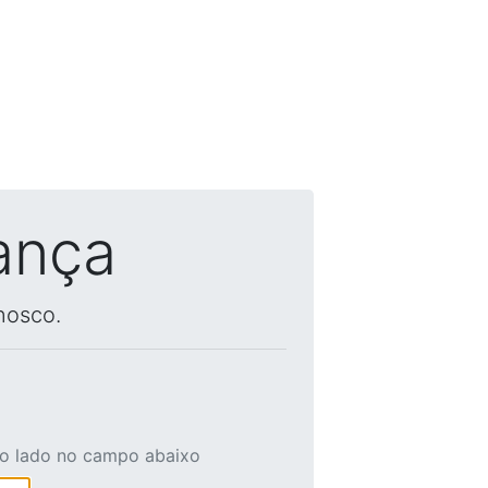
ança
nosco.
ao lado no campo abaixo