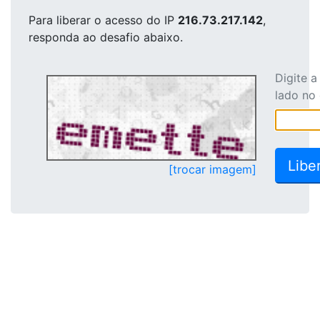
Para liberar o acesso
do IP
216.73.217.142
,
responda ao desafio abaixo.
Digite 
lado no
[trocar imagem]